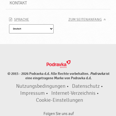
d
KONTAKT
u
k
t
SPRACHE
ZUM SEITENANFANG
e
♥
P
o
d
r
a
v
k
© 2015 - 2026 Podravka d.d. Alle Rechte vorbehalten.
Podravka
ist
a
eine eingetragene Marke von Podravka d.d.
Nutzungsbedingungen
•
Datenschutz
•
Impressum
•
Internet-Verzeichnis
•
Cookie-Einstellungen
Folgen Sie uns auf