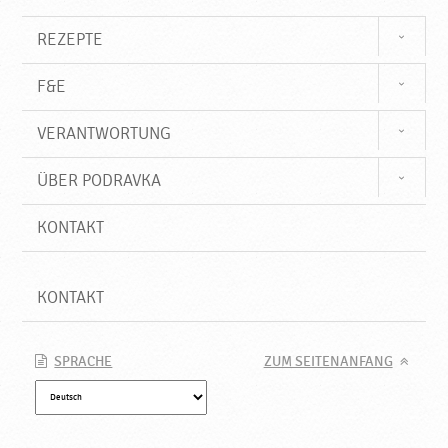
h
a
REZEPTE
l
a
F&E
l
,
VERANTWORTUNG
N
e
u
ÜBER PODRAVKA
e
P
KONTAKT
r
o
d
KONTAKT
u
k
t
SPRACHE
ZUM SEITENANFANG
e
♥
P
o