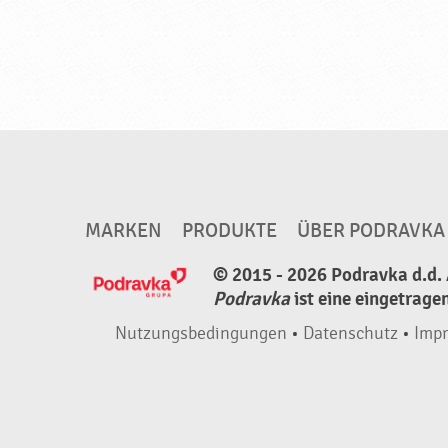
u
e
P
r
o
d
u
k
MARKEN
PRODUKTE
ÜBER PODRAVKA
t
© 2015 - 2026 Podravka d.d. 
e
Podravka
ist eine eingetrage
♥
P
Nutzungsbedingungen
•
Datenschutz
•
Imp
o
d
r