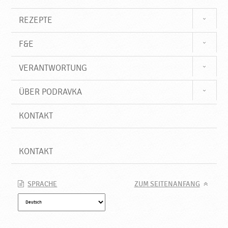
h
a
REZEPTE
l
a
F&E
l
,
VERANTWORTUNG
N
e
u
ÜBER PODRAVKA
e
P
KONTAKT
r
o
d
KONTAKT
u
k
t
SPRACHE
ZUM SEITENANFANG
e
♥
P
o