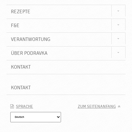
o
d
REZEPTE
u
k
F&E
t
e
VERANTWORTUNG
♥
P
o
ÜBER PODRAVKA
d
r
KONTAKT
a
v
k
KONTAKT
a
SPRACHE
ZUM SEITENANFANG