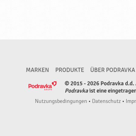
,
N
e
u
e
P
r
o
MARKEN
PRODUKTE
ÜBER PODRAVKA
d
© 2015 - 2026 Podravka d.d. 
u
Podravka
ist eine eingetrage
k
t
Nutzungsbedingungen
•
Datenschutz
•
Imp
e
♥
P