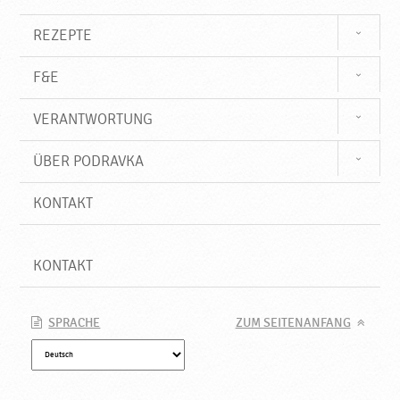
e
P
REZEPTE
r
o
F&E
d
u
VERANTWORTUNG
k
t
e
ÜBER PODRAVKA
♥
P
KONTAKT
o
d
r
KONTAKT
a
v
k
SPRACHE
ZUM SEITENANFANG
a