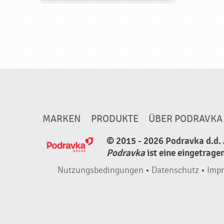
b
f
e
r
t
i
g
,
MARKEN
PRODUKTE
ÜBER PODRAVKA
h
a
© 2015 - 2026 Podravka d.d. 
l
Podravka
ist eine eingetrage
a
Nutzungsbedingungen
•
Datenschutz
•
Imp
l
,
N