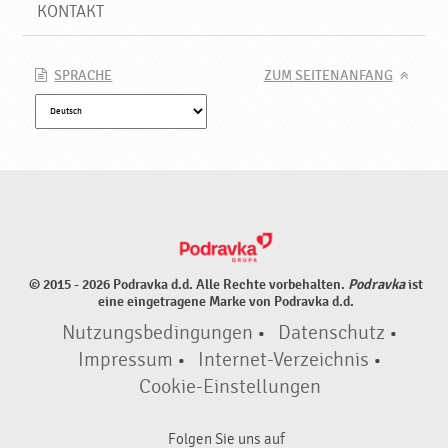
a
KONTAKT
l
,
N
SPRACHE
ZUM SEITENANFANG
e
u
e
P
r
o
d
u
k
© 2015 - 2026 Podravka d.d. Alle Rechte vorbehalten.
Podravka
ist
t
eine eingetragene Marke von Podravka d.d.
e
Nutzungsbedingungen
•
Datenschutz
•
♥
P
Impressum
•
Internet-Verzeichnis
•
o
Cookie-Einstellungen
d
r
Folgen Sie uns auf
a