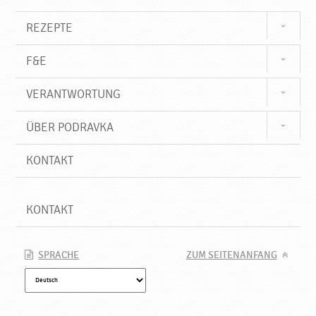
u
e
REZEPTE
P
r
F&E
o
d
VERANTWORTUNG
u
k
t
ÜBER PODRAVKA
e
♥
KONTAKT
P
o
d
KONTAKT
r
a
v
SPRACHE
ZUM SEITENANFANG
k
a