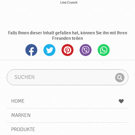
Lino Crunch
Falls Ihnen dieser Inhalt gefallen hat, können Sie ihn mit Ihren
Freunden teilen
S
S
u
u
F
c
c
i
h
h
e
b
n
HOME
n
e
d
g
e
r
MARKEN
n
i
f
PRODUKTE
f