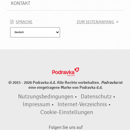
e
KONTAKT
i
g
n
SPRACHE
ZUM SEITENANFANG
e
t
,
N
e
u
e
P
r
© 2015 - 2026 Podravka d.d. Alle Rechte vorbehalten.
Podravka
ist
o
eine eingetragene Marke von Podravka d.d.
d
Nutzungsbedingungen
•
Datenschutz
•
u
k
Impressum
•
Internet-Verzeichnis
•
t
Cookie-Einstellungen
e
♥
Folgen Sie uns auf
P