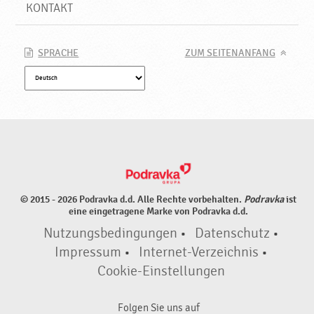
e
KONTAKT
e
i
g
SPRACHE
ZUM SEITENANFANG
n
e
t
,
N
e
u
e
P
© 2015 - 2026 Podravka d.d. Alle Rechte vorbehalten.
Podravka
ist
r
eine eingetragene Marke von Podravka d.d.
o
Nutzungsbedingungen
•
Datenschutz
•
d
u
Impressum
•
Internet-Verzeichnis
•
k
Cookie-Einstellungen
t
e
Folgen Sie uns auf
♥