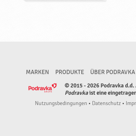
i
g
,
f
ü
r
V
e
MARKEN
PRODUKTE
ÜBER PODRAVKA
g
e
© 2015 - 2026 Podravka d.d. 
t
Podravka
ist eine eingetrage
a
Nutzungsbedingungen
•
Datenschutz
•
Imp
r
i
e