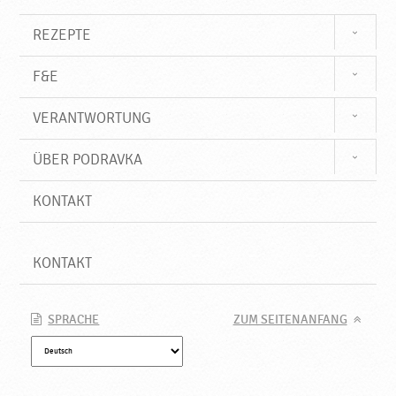
u
e
REZEPTE
P
r
F&E
o
d
VERANTWORTUNG
u
k
t
ÜBER PODRAVKA
e
♥
KONTAKT
P
o
d
KONTAKT
r
a
v
SPRACHE
ZUM SEITENANFANG
k
a