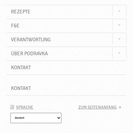
d
u
REZEPTE
k
t
F&E
e
♥
VERANTWORTUNG
P
o
d
ÜBER PODRAVKA
r
a
KONTAKT
v
k
a
KONTAKT
SPRACHE
ZUM SEITENANFANG