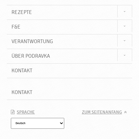
k
t
REZEPTE
e
♥
F&E
P
o
VERANTWORTUNG
d
r
a
ÜBER PODRAVKA
v
k
KONTAKT
a
KONTAKT
SPRACHE
ZUM SEITENANFANG