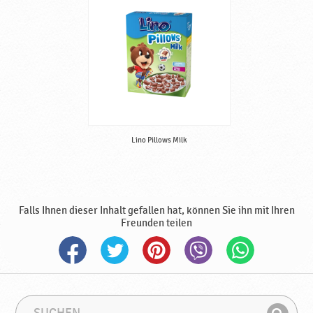
i
d
e
p
r
o
d
u
k
Lino Pillows Milk
t
e
♥
P
o
Falls Ihnen dieser Inhalt gefallen hat, können Sie ihn mit Ihren
d
Freunden teilen
r
a
v
k
a
S
S