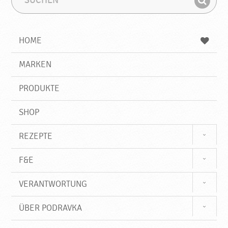
u
u
F
c
c
i
h
h
e
b
n
HOME
n
e
d
g
e
r
MARKEN
n
i
f
PRODUKTE
f
SHOP
REZEPTE
F&E
VERANTWORTUNG
ÜBER PODRAVKA