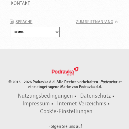
P
KONTAKT
r
o
d
SPRACHE
ZUM SEITENANFANG
u
k
t
e
♥
P
o
d
r
© 2015 - 2026 Podravka d.d. Alle Rechte vorbehalten.
Podravka
ist
a
eine eingetragene Marke von Podravka d.d.
v
Nutzungsbedingungen
•
Datenschutz
•
k
a
Impressum
•
Internet-Verzeichnis
•
Cookie-Einstellungen
Folgen Sie uns auf