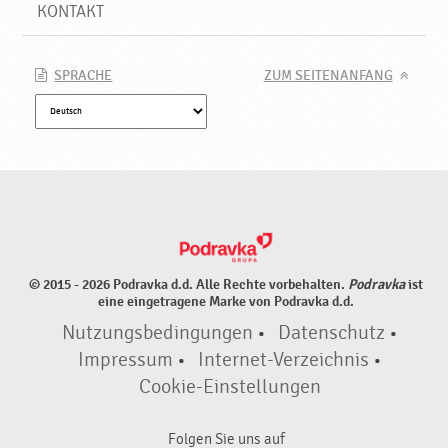
e
KONTAKT
♥
P
o
SPRACHE
ZUM SEITENANFANG
d
r
a
v
k
a
© 2015 - 2026 Podravka d.d. Alle Rechte vorbehalten.
Podravka
ist
eine eingetragene Marke von Podravka d.d.
Nutzungsbedingungen
•
Datenschutz
•
Impressum
•
Internet-Verzeichnis
•
Cookie-Einstellungen
Folgen Sie uns auf