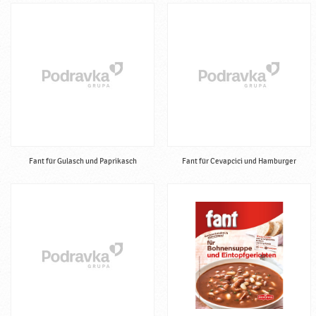
r
z
m
i
t
t
e
l
,
h
a
Fant für Gulasch und Paprikasch
Fant für Cevapcici und Hamburger
l
b
f
e
r
t
i
g
♥