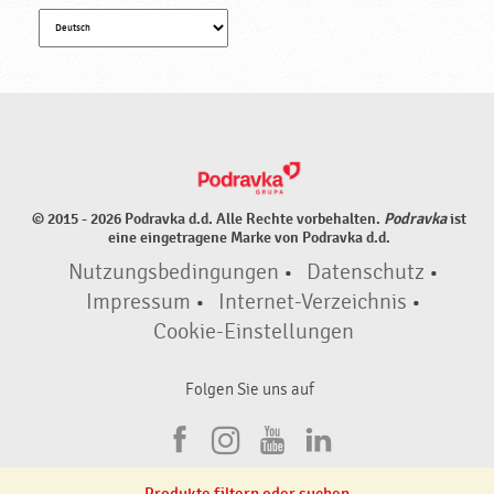
© 2015 - 2026 Podravka d.d. Alle Rechte vorbehalten.
Podravka
ist
eine eingetragene Marke von Podravka d.d.
Nutzungsbedingungen
•
Datenschutz
•
Impressum
•
Internet-Verzeichnis
•
Cookie-Einstellungen
Folgen Sie uns auf
F
I
Y
L
a
n
o
i