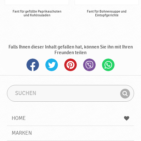
P
o
Fant für gefüllte Paprikaschoten
Fant für Bohnensuppe und
d
und Kohlrouladen
Eintopfgerichte
r
a
v
k
Falls Ihnen dieser Inhalt gefallen hat, können Sie ihn mit Ihren
a
Freunden teilen
S
S
u
u
F
c
c
i
h
h
e
b
n
HOME
n
e
d
g
e
r
MARKEN
n
i