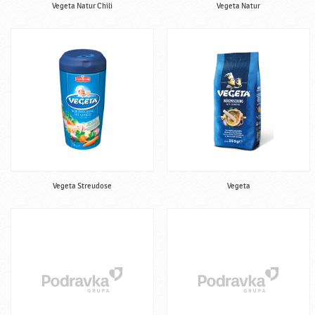
r
Vegeta Natur Chili
Vegeta Natur
a
v
k
a
Vegeta Streudose
Vegeta