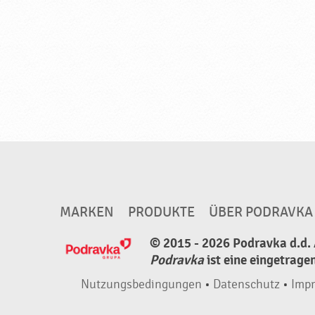
h
n
e
Z
u
s
a
t
z
v
MARKEN
PRODUKTE
ÜBER PODRAVKA
o
n
© 2015 - 2026 Podravka d.d. 
G
Podravka
ist eine eingetrage
e
Nutzungsbedingungen
•
Datenschutz
•
Imp
s