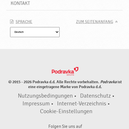
N
KONTAKT
e
u
e
SPRACHE
ZUM SEITENANFANG
P
r
o
d
u
k
t
e
♥
© 2015 - 2026 Podravka d.d. Alle Rechte vorbehalten.
Podravka
ist
P
eine eingetragene Marke von Podravka d.d.
o
Nutzungsbedingungen
•
Datenschutz
•
d
r
Impressum
•
Internet-Verzeichnis
•
a
Cookie-Einstellungen
v
k
Folgen Sie uns auf
a