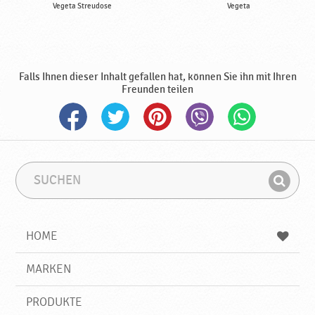
Vegeta Streudose
Vegeta
Falls Ihnen dieser Inhalt gefallen hat, können Sie ihn mit Ihren
Freunden teilen
S
S
u
u
F
c
c
i
h
h
e
b
n
HOME
n
e
d
g
e
r
MARKEN
n
i
f
PRODUKTE
f