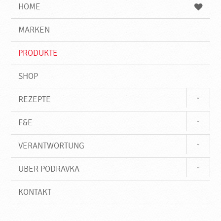
e
b
n
HOME
n
e
d
g
e
r
MARKEN
n
i
f
PRODUKTE
f
SHOP
REZEPTE
F&E
VERANTWORTUNG
ÜBER PODRAVKA
KONTAKT