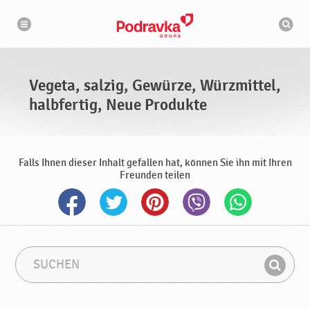
N
S
a
u
v
c
i
g
h
a
m
t
a
i
s
o
Vegeta, salzig, Gewürze, Würzmittel,
n
c
h
halbfertig, Neue Produkte
i
n
e
Falls Ihnen dieser Inhalt gefallen hat, können Sie ihn mit Ihren
Freunden teilen
S
S
u
u
F
c
c
i
h
h