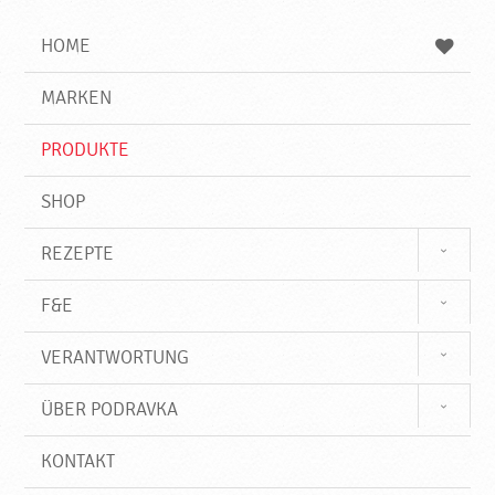
i
h
h
e
b
n
HOME
n
e
d
g
e
r
MARKEN
n
i
f
PRODUKTE
f
SHOP
REZEPTE
F&E
VERANTWORTUNG
ÜBER PODRAVKA
KONTAKT