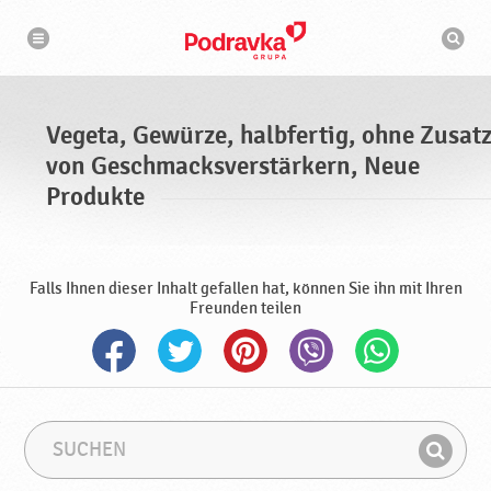
N
S
a
u
v
c
i
g
h
a
m
t
a
i
s
o
Vegeta, Gewürze, halbfertig, ohne Zusat
n
c
h
von Geschmacksverstärkern, Neue
i
n
Produkte
e
Falls Ihnen dieser Inhalt gefallen hat, können Sie ihn mit Ihren
Freunden teilen
S
S
u
u
F
c
c