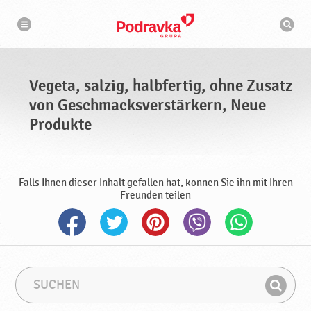
N
S
a
u
v
c
i
g
h
a
m
t
a
i
s
o
Vegeta, salzig, halbfertig, ohne Zusatz
n
c
h
von Geschmacksverstärkern, Neue
i
n
Produkte
e
Falls Ihnen dieser Inhalt gefallen hat, können Sie ihn mit Ihren
Freunden teilen
S
S
u
u
F
c
c