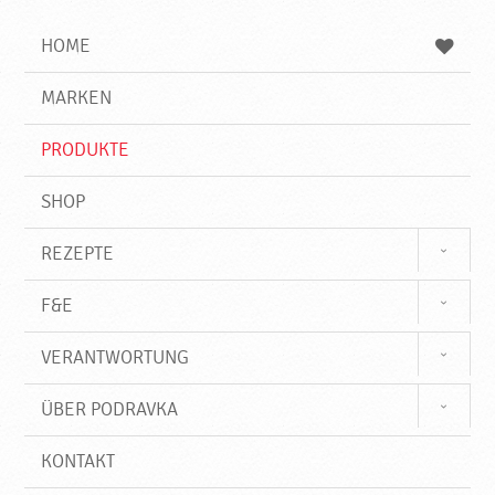
i
h
h
e
b
n
HOME
n
e
d
g
e
r
MARKEN
n
i
f
PRODUKTE
f
SHOP
REZEPTE
F&E
VERANTWORTUNG
ÜBER PODRAVKA
KONTAKT