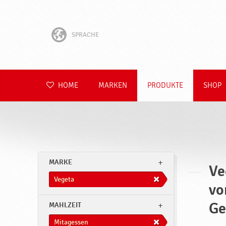
SPRACHE
English
Hrvatski
HOME
MARKEN
PRODUKTE
SHOP
Slovenščina
Čeština
Slovenčina
MARKE
Ve
Polski
Vegeta
vo
Română
Ge
MAHLZEIT
Mitagessen