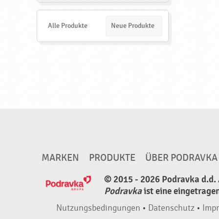
n
d
e
Alle Produkte
Neue Produkte
n
MARKEN
PRODUKTE
ÜBER PODRAVKA
© 2015 - 2026 Podravka d.d. 
Podravka
ist eine eingetrage
Nutzungsbedingungen
•
Datenschutz
•
Imp