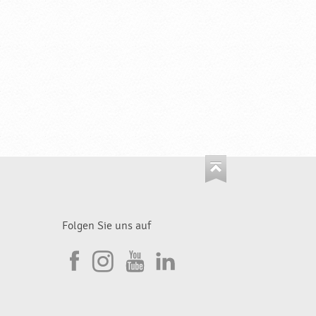
Folgen Sie uns auf
I
F
n
Y
L