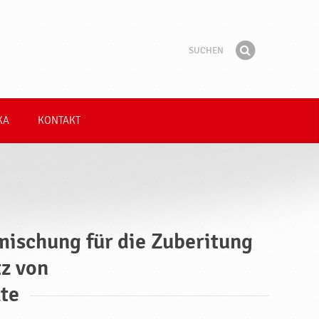
Suchen
Suchbegriff
Finden
KA
KONTAKT
mischung für die Zuberitung
tz von
te