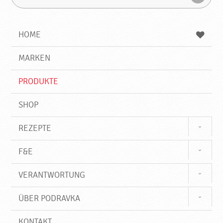
u
u
F
c
c
i
h
h
e
b
n
HOME
n
e
d
g
e
r
MARKEN
n
i
f
PRODUKTE
f
SHOP
REZEPTE
F&E
VERANTWORTUNG
ÜBER PODRAVKA
KONTAKT