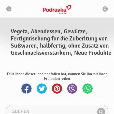
N
S
a
u
v
c
i
g
h
a
m
t
a
i
s
o
Vegeta, Abendessen, Gewürze,
n
c
h
Fertigmischung für die Zuberitung von
i
n
Süßwaren, halbfertig, ohne Zusatz von
e
Geschmacksverstärkern, Neue Produkte
Falls Ihnen dieser Inhalt gefallen hat, können Sie ihn mit Ihren
Freunden teilen
S
S