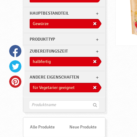
HAUPTBESTANDTEIL
Gewürze
PRODUKTTYP
ZUBEREITUNGSZEIT
halbfertig
ANDERE EIGENSCHAFTEN
für Vegetarier geeignet
F
i
n
d
e
Alle Produkte
Neue Produkte
n