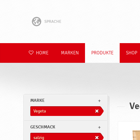
SPRACHE
English
Hrvatski
HOME
MARKEN
PRODUKTE
SHOP
Slovenščina
Čeština
Slovenčina
MARKE
Ve
Polski
Vegeta
Română
GESCHMACK
salzig