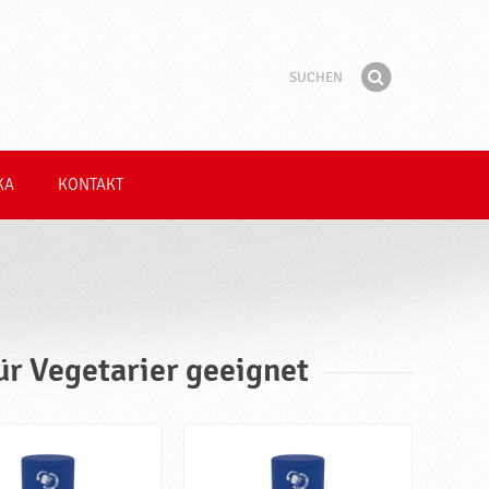
Suchen
Suchbegriff
Finden
KA
KONTAKT
für Vegetarier geeignet