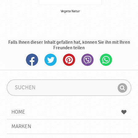
Vegeta Natur
Falls Ihnen dieser Inhalt gefallen hat, können Sie ihn mit Ihren
Freunden teilen
S
S
u
u
F
c
c
i
h
h
e
b
n
HOME
n
e
d
g
e
r
MARKEN
n
i
f