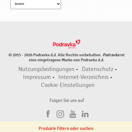
© 2015 - 2026 Podravka d.d. Alle Rechte vorbehalten.
Podravka
ist
eine eingetragene Marke von Podravka d.d.
Nutzungsbedingungen
•
Datenschutz
•
Impressum
•
Internet-Verzeichnis
•
Cookie-Einstellungen
Folgen Sie uns auf
F
I
Y
L
a
n
o
i
Produkte filtern oder suchen