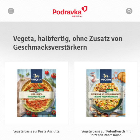
N
S
a
u
v
c
i
g
h
a
m
t
a
i
s
o
Vegeta, halbfertig, ohne Zusatz von
n
c
h
Geschmacksverstärkern
i
n
e
Vegeta basis zur Pasta Asciutta
Vegeta basis zur Putenfleisch mit
Pilzen in Rahmsauce