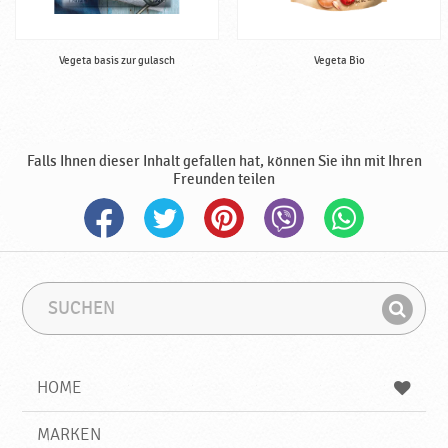
Vegeta basis zur gulasch
Vegeta Bio
Falls Ihnen dieser Inhalt gefallen hat, können Sie ihn mit Ihren
Freunden teilen
S
S
u
u
F
c
c
i
h
h
e
b
n
HOME
n
e
d
g
e
r
MARKEN
n