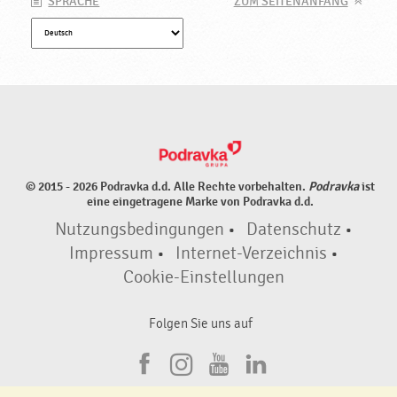
SPRACHE
ZUM SEITENANFANG
© 2015 - 2026 Podravka d.d. Alle Rechte vorbehalten.
Podravka
ist
eine eingetragene Marke von Podravka d.d.
Nutzungsbedingungen
•
Datenschutz
•
Impressum
•
Internet-Verzeichnis
•
Cookie-Einstellungen
Folgen Sie uns auf
F
I
Y
L
a
n
o
i