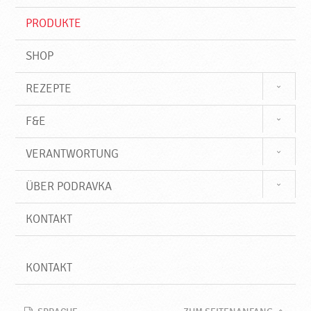
i
f
PRODUKTE
f
SHOP
REZEPTE
F&E
VERANTWORTUNG
ÜBER PODRAVKA
KONTAKT
KONTAKT