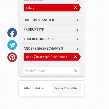
salzig
HAUPTBESTANDTEIL
PRODUKTTYP
ZUBEREITUNGSZEIT
ANDERE EIGENSCHAFTEN
ohne Zusatz von Geschmacksverstärkern
F
i
n
d
e
Alle Produkte
Neue Produkte
n