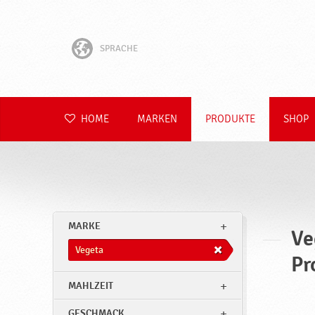
SPRACHE
English
Hrvatski
HOME
MARKEN
PRODUKTE
SHOP
Slovenščina
Čeština
Slovenčina
MARKE
Ve
Polski
Vegeta
Pr
Română
MAHLZEIT
GESCHMACK