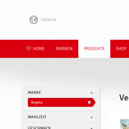
SPRACHE
English
Hrvatski
HOME
MARKEN
PRODUKTE
SHOP
Slovenščina
Čeština
Slovenčina
MARKE
Ve
Polski
Vegeta
Română
MAHLZEIT
GESCHMACK