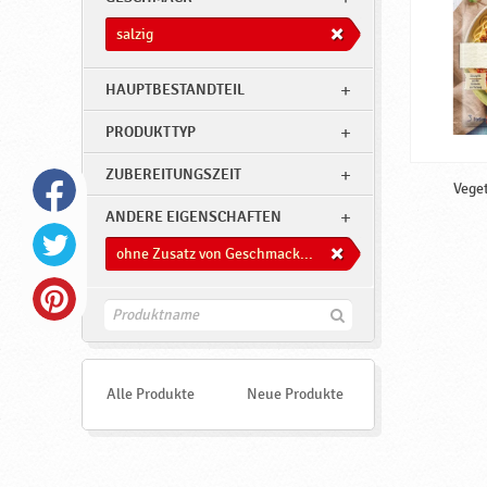
salzig
HAUPTBESTANDTEIL
PRODUKTTYP
ZUBEREITUNGSZEIT
Veget
ANDERE EIGENSCHAFTEN
ohne Zusatz von Geschmacksverstärkern
F
i
n
d
e
Alle Produkte
Neue Produkte
n