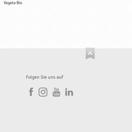
Vegeta Bio
Folgen Sie uns auf
I
F
n
Y
L
a
s
o
i
c
t
u
n