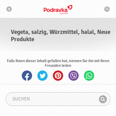
N
S
a
u
v
c
i
g
h
a
m
t
a
i
s
o
Vegeta, salzig, Würzmittel, halal, Neue
n
c
h
Produkte
i
n
e
Falls Ihnen dieser Inhalt gefallen hat, können Sie ihn mit Ihren
Freunden teilen
S
S
u
u
F
c
c
i
h
h