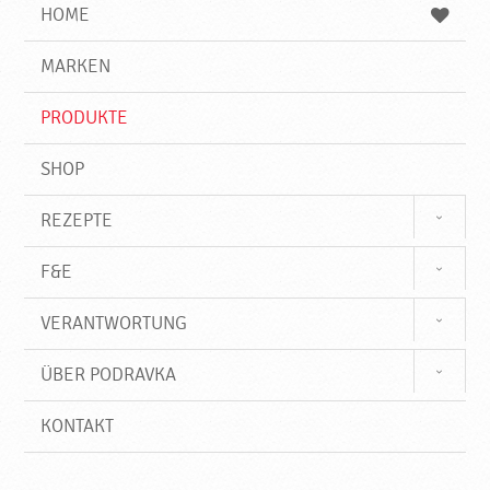
e
b
n
HOME
n
e
d
g
e
r
MARKEN
n
i
f
PRODUKTE
f
SHOP
REZEPTE
F&E
VERANTWORTUNG
ÜBER PODRAVKA
KONTAKT