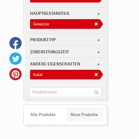
HAUPTBESTANDTEIL
Gewürze
PRODUKTTYP
ZUBEREITUNGSZEIT
ANDERE EIGENSCHAFTEN
halal
F
i
n
d
e
Alle Produkte
Neue Produkte
n