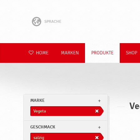
SPRACHE
English
Hrvatski
HOME
MARKEN
PRODUKTE
SHOP
Slovenščina
Čeština
Slovenčina
MARKE
Ve
Polski
Vegeta
Română
GESCHMACK
salzig