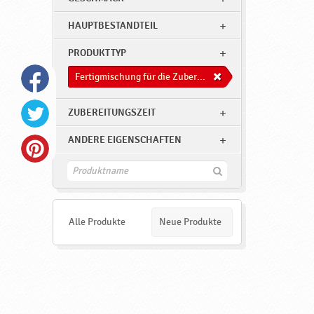
HAUPTBESTANDTEIL
PRODUKTTYP
Fertigmischung für die Zuberitung von Süßwaren
ZUBEREITUNGSZEIT
ANDERE EIGENSCHAFTEN
F
i
n
d
e
Alle Produkte
Neue Produkte
n