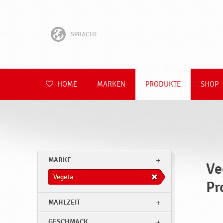
SPRACHE
English
Hrvatski
HOME
MARKEN
PRODUKTE
SHOP
Slovenščina
Čeština
Slovenčina
MARKE
Ve
Polski
Vegeta
Pr
Română
MAHLZEIT
GESCHMACK