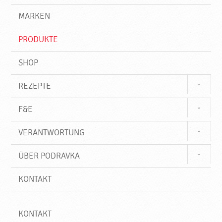
g
e
r
MARKEN
n
i
f
PRODUKTE
f
SHOP
REZEPTE
F&E
VERANTWORTUNG
ÜBER PODRAVKA
KONTAKT
KONTAKT