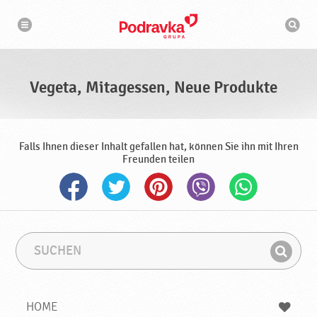
N
S
a
u
v
c
i
g
h
a
m
t
a
i
s
o
Vegeta, Mitagessen, Neue Produkte
n
c
h
i
n
e
Falls Ihnen dieser Inhalt gefallen hat, können Sie ihn mit Ihren
Freunden teilen
S
S
u
u
F
c
c
i
h
h
e
b
n
HOME
n
e
d