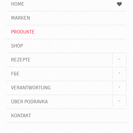
e
b
n
HOME
n
e
d
g
e
r
MARKEN
n
i
f
PRODUKTE
f
SHOP
REZEPTE
F&E
VERANTWORTUNG
ÜBER PODRAVKA
KONTAKT