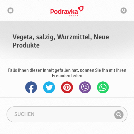
N
S
a
u
v
c
i
g
h
a
m
t
a
i
s
o
Vegeta, salzig, Würzmittel, Neue
n
c
h
Produkte
i
n
e
Falls Ihnen dieser Inhalt gefallen hat, können Sie ihn mit Ihren
Freunden teilen
S
S
u
u
F
c
c
i
h
h