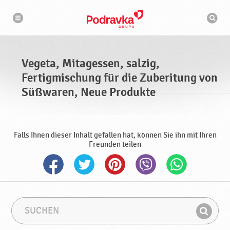
N
S
a
u
v
c
i
g
h
a
m
t
a
i
s
o
Vegeta, Mitagessen, salzig,
n
c
h
Fertigmischung für die Zuberitung von
i
n
Süßwaren, Neue Produkte
e
Falls Ihnen dieser Inhalt gefallen hat, können Sie ihn mit Ihren
Freunden teilen
S
S
u
u
F
c
c