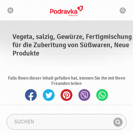
N
S
a
u
v
c
i
g
h
a
m
t
a
i
s
o
Vegeta, salzig, Gewürze, Fertigmischung
n
c
h
für die Zuberitung von Süßwaren, Neue
i
n
Produkte
e
Falls Ihnen dieser Inhalt gefallen hat, können Sie ihn mit Ihren
Freunden teilen
S
S
u
u
F
c
c