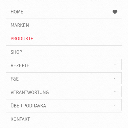
i
h
h
e
b
n
HOME
n
e
d
g
e
r
MARKEN
n
i
f
PRODUKTE
f
SHOP
REZEPTE
F&E
VERANTWORTUNG
ÜBER PODRAVKA
KONTAKT