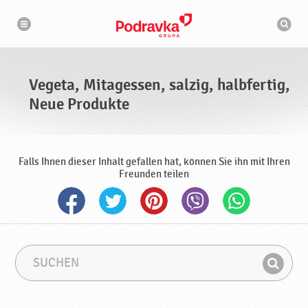
N
S
a
u
v
c
i
g
h
a
m
t
a
i
s
o
Vegeta, Mitagessen, salzig, halbfertig,
n
c
h
Neue Produkte
i
n
e
Falls Ihnen dieser Inhalt gefallen hat, können Sie ihn mit Ihren
Freunden teilen
S
S
u
u
F
c
c
i
h
h