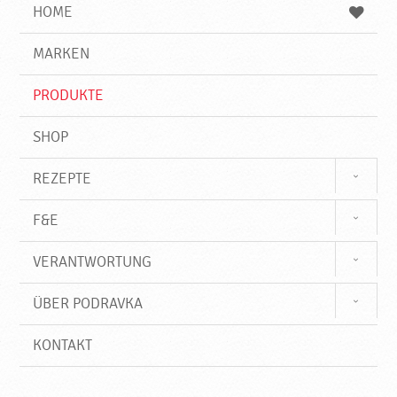
e
b
n
HOME
n
e
d
g
e
r
MARKEN
n
i
f
PRODUKTE
f
SHOP
REZEPTE
F&E
VERANTWORTUNG
ÜBER PODRAVKA
KONTAKT