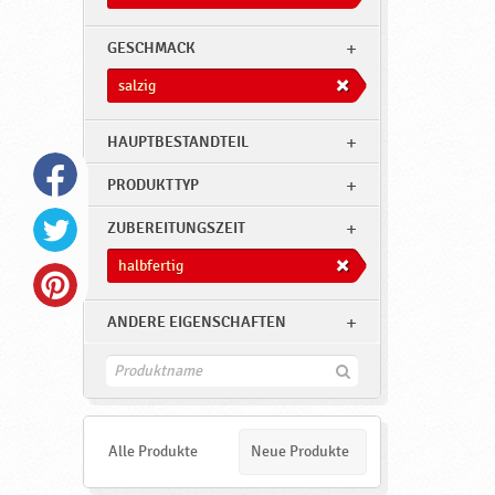
GESCHMACK
salzig
HAUPTBESTANDTEIL
PRODUKTTYP
ZUBEREITUNGSZEIT
halbfertig
ANDERE EIGENSCHAFTEN
F
i
n
d
e
Alle Produkte
Neue Produkte
n