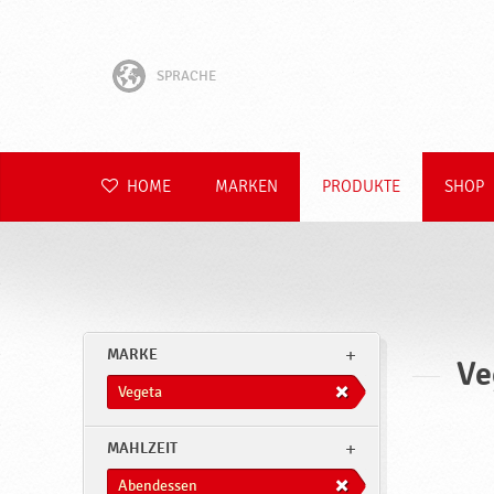
SPRACHE
English
Hrvatski
HOME
MARKEN
PRODUKTE
SHOP
Slovenščina
Čeština
Slovenčina
MARKE
Ve
Polski
Vegeta
Română
MAHLZEIT
Abendessen