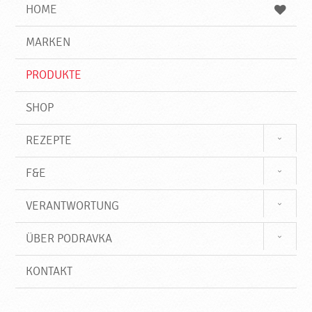
e
b
n
HOME
n
e
d
g
e
r
MARKEN
n
i
f
PRODUKTE
f
SHOP
REZEPTE
F&E
VERANTWORTUNG
ÜBER PODRAVKA
KONTAKT