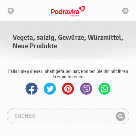
N
S
a
u
v
c
i
g
h
a
m
t
a
i
s
o
Vegeta, salzig, Gewürze, Würzmittel,
n
c
h
Neue Produkte
i
n
e
Falls Ihnen dieser Inhalt gefallen hat, können Sie ihn mit Ihren
Freunden teilen
S
S
u
u
F
c
c
i
h
h