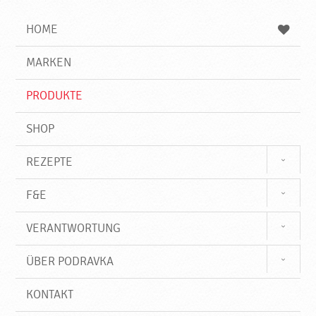
i
h
h
e
b
n
HOME
n
e
d
g
e
r
MARKEN
n
i
f
PRODUKTE
f
SHOP
REZEPTE
F&E
VERANTWORTUNG
ÜBER PODRAVKA
KONTAKT