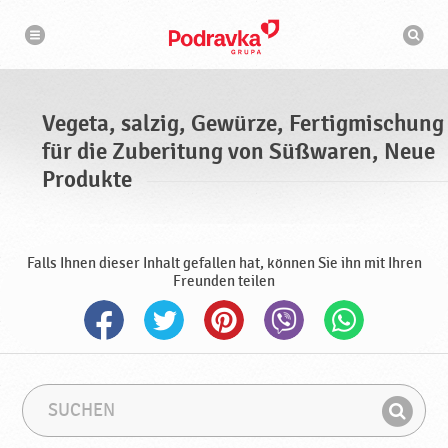
N
S
a
u
v
c
i
g
h
a
m
t
a
i
s
o
Vegeta, salzig, Gewürze, Fertigmischung
n
c
h
für die Zuberitung von Süßwaren, Neue
i
n
Produkte
e
Falls Ihnen dieser Inhalt gefallen hat, können Sie ihn mit Ihren
Freunden teilen
S
S
u
u
F
c
c