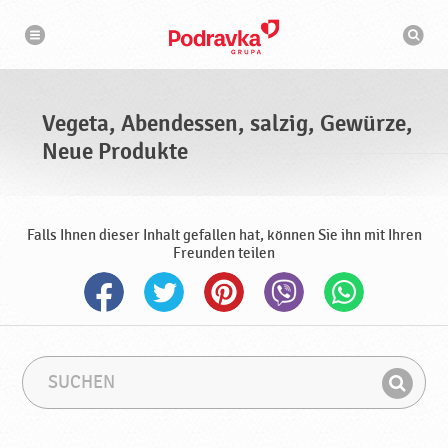
N
S
a
u
v
c
i
g
h
a
m
t
a
i
s
o
Vegeta, Abendessen, salzig, Gewürze,
n
c
h
Neue Produkte
i
n
e
Falls Ihnen dieser Inhalt gefallen hat, können Sie ihn mit Ihren
Freunden teilen
S
S
u
u
F
c
c
i
h
h