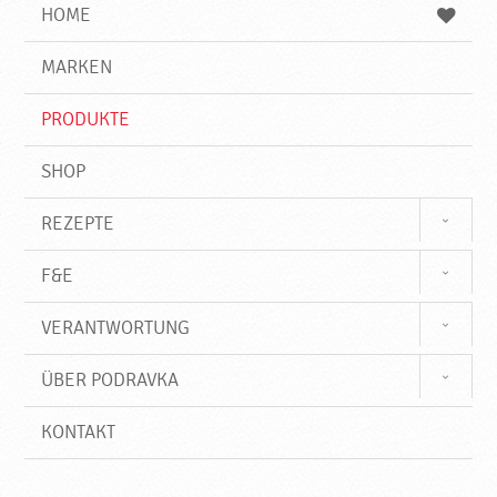
e
b
n
HOME
n
e
d
g
e
r
MARKEN
n
i
f
PRODUKTE
f
SHOP
REZEPTE
F&E
VERANTWORTUNG
ÜBER PODRAVKA
KONTAKT