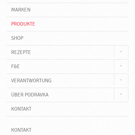
g
e
r
MARKEN
n
i
f
PRODUKTE
f
SHOP
REZEPTE
F&E
VERANTWORTUNG
ÜBER PODRAVKA
KONTAKT
KONTAKT