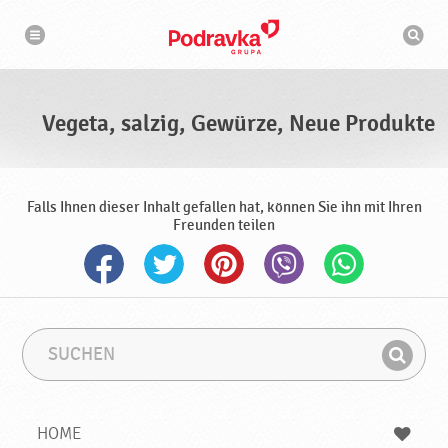
N
S
a
u
v
c
i
g
h
a
m
t
a
i
s
o
Vegeta, salzig, Gewürze, Neue Produkte
n
c
h
i
n
e
Falls Ihnen dieser Inhalt gefallen hat, können Sie ihn mit Ihren
Freunden teilen
S
S
u
u
F
c
c
i
h
h
e
b
n
HOME
n
e
d