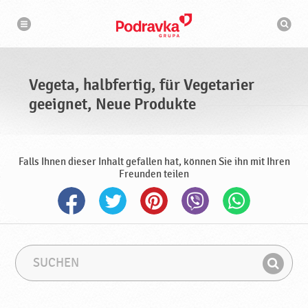
N
S
a
u
v
c
i
g
h
a
m
t
a
i
s
o
Vegeta, halbfertig, für Vegetarier
n
c
h
geeignet, Neue Produkte
i
n
e
Falls Ihnen dieser Inhalt gefallen hat, können Sie ihn mit Ihren
Freunden teilen
S
S
u
u
F
c
c
i
h
h