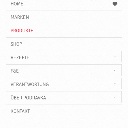
e
b
n
HOME
n
e
d
g
e
r
MARKEN
n
i
f
PRODUKTE
f
SHOP
REZEPTE
F&E
VERANTWORTUNG
ÜBER PODRAVKA
KONTAKT