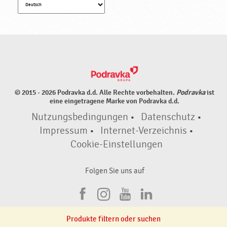
© 2015 - 2026 Podravka d.d. Alle Rechte vorbehalten.
Podravka
ist
eine eingetragene Marke von Podravka d.d.
Nutzungsbedingungen
•
Datenschutz
•
Impressum
•
Internet-Verzeichnis
•
Cookie-Einstellungen
Folgen Sie uns auf
F
I
Y
L
a
n
o
i
Produkte filtern oder suchen