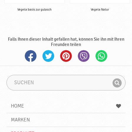
Vegeta basis zur gulasch
Vegeta Natur
Falls Ihnen dieser Inhalt gefallen hat, können Sie ihn mit Ihren
Freunden teilen
S
S
u
u
F
c
c
i
h
h
e
b
n
HOME
n
e
d
g
e
r
MARKEN
n
i
f