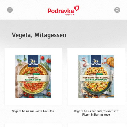
N
S
a
u
v
c
i
g
h
a
m
t
a
i
s
o
Vegeta, Mitagessen
n
c
h
i
n
e
Vegeta basis zur Pasta Asciutta
Vegeta basis zur Putenfleisch mit
Pilzen in Rahmsauce